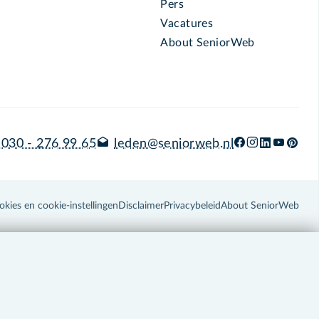
Pers
Vacatures
About SeniorWeb
030 - 276 99 65
leden@seniorweb.nl
okies en cookie-instellingen
Disclaimer
Privacybeleid
About SeniorWeb