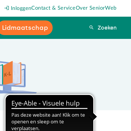
Contact & Service
Over SeniorWeb
Inloggen
Lidmaatschap
Zoeken
Zoeken