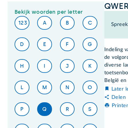
QWER
Bekijk woorden per letter
123
A
B
C
Spreek 
D
E
F
G
Indeling 
de volgor
diverse l
H
I
J
K
toetsenbo
België en 
L
M
N
O
Later 
Delen
Printe
P
Q
R
S