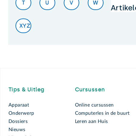
T
U
V
W
Artike
XYZ
Footer
Tips & Uitleg
Cursussen
Apparaat
Online cursussen
Onderwerp
Computerles in de buurt
Dossiers
Leren aan Huis
Nieuws