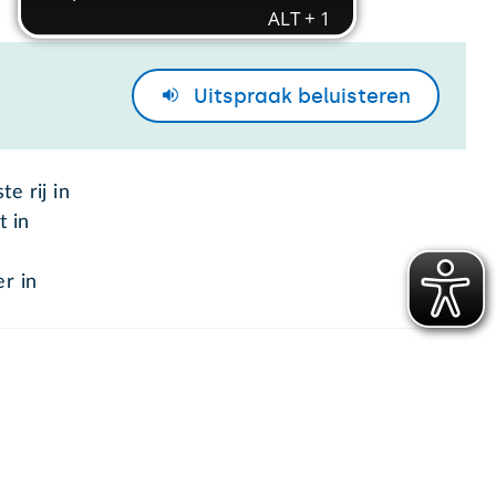
Uitspraak
beluisteren
e rij in
 in
r in