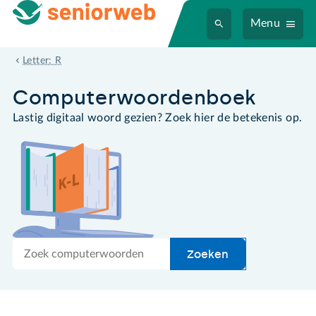
Menu
rechtsklikken
Letter: R
Computer­woordenboek
Lastig digitaal woord gezien? Zoek hier de betekenis op.
Zoek
Zoeken