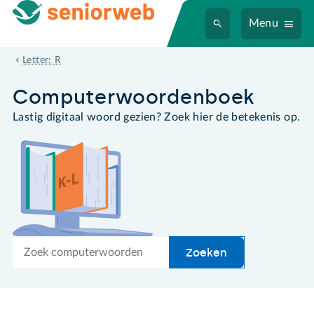
Menu
reservekopie
Letter: R
Computer­woordenboek
Lastig digitaal woord gezien? Zoek hier de betekenis op.
Zoek
Zoeken