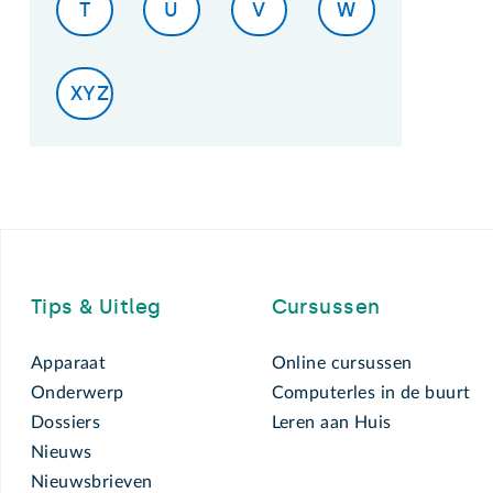
T
U
V
W
XYZ
Footer
Tips & Uitleg
Cursussen
Apparaat
Online cursussen
Onderwerp
Computerles in de buurt
Dossiers
Leren aan Huis
Nieuws
Nieuwsbrieven