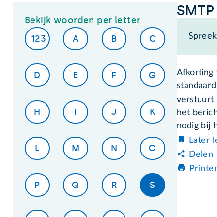
SMTP
Bekijk woorden per letter
Spreek 
123
A
B
C
Afkorting 
D
E
F
G
standaard
verstuurt
H
I
J
K
het beric
nodig bij 
Later 
L
M
N
O
Delen
Printe
P
Q
R
S