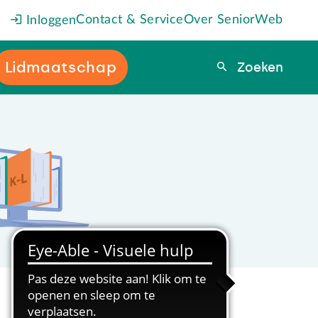
Contact & Service
Over SeniorWeb
Inloggen
Lidmaatschap
Zoeken
Zoeken