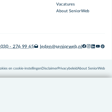
Vacatures
About SeniorWeb
030 - 276 99 65
leden@seniorweb.nl
okies en cookie-instellingen
Disclaimer
Privacybeleid
About SeniorWeb