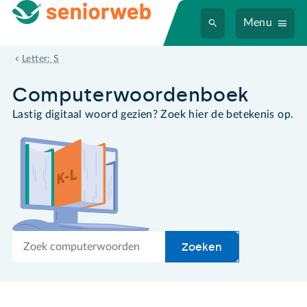
Menu
sparkline
Letter: S
Computer­woordenboek
Lastig digitaal woord gezien? Zoek hier de betekenis op.
Zoek
Zoeken