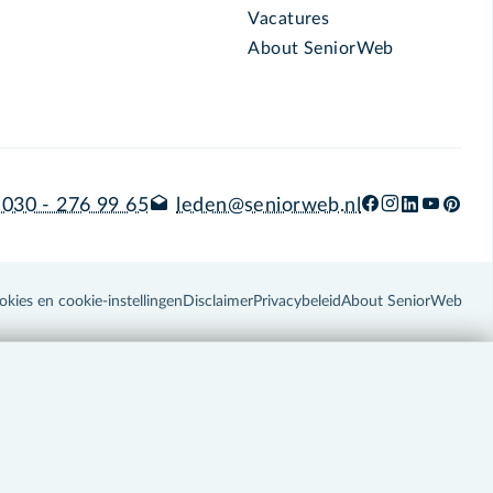
Vacatures
About SeniorWeb
030 - 276 99 65
leden@seniorweb.nl
okies en cookie-instellingen
Disclaimer
Privacybeleid
About SeniorWeb