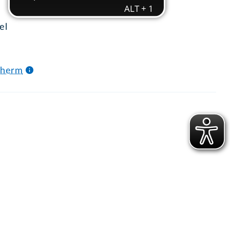
el
cherm