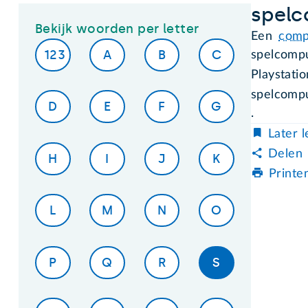
spel
Bekijk woorden per letter
Een
comp
123
A
B
C
spelcompu
Playstati
spelcomp
D
E
F
G
.
Later 
Delen
H
I
J
K
Printe
L
M
N
O
P
Q
R
S