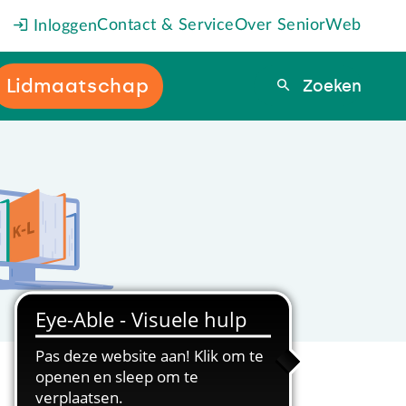
Contact & Service
Over SeniorWeb
Inloggen
Lidmaatschap
Zoeken
Zoeken