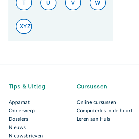
T
U
V
W
XYZ
Footer
Tips & Uitleg
Cursussen
Apparaat
Online cursussen
Onderwerp
Computerles in de buurt
Dossiers
Leren aan Huis
Nieuws
Nieuwsbrieven