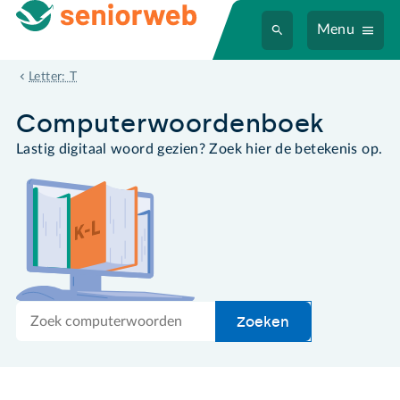
Menu
tethering
Letter: T
Computer­woordenboek
Lastig digitaal woord gezien? Zoek hier de betekenis op.
Zoek
Zoeken