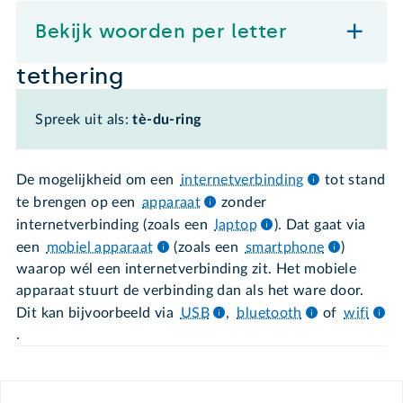
Bekijk woorden per letter
tethering
Spreek uit als:
tè-du-ring
De mogelijkheid om een
internetverbinding
tot stand
te brengen op een
apparaat
zonder
internetverbinding (zoals een
laptop
). Dat gaat via
een
mobiel apparaat
(zoals een
smartphone
)
waarop wél een internetverbinding zit. Het mobiele
apparaat stuurt de verbinding dan als het ware door.
Dit kan bijvoorbeeld via
USB
,
bluetooth
of
wifi
.
Footer