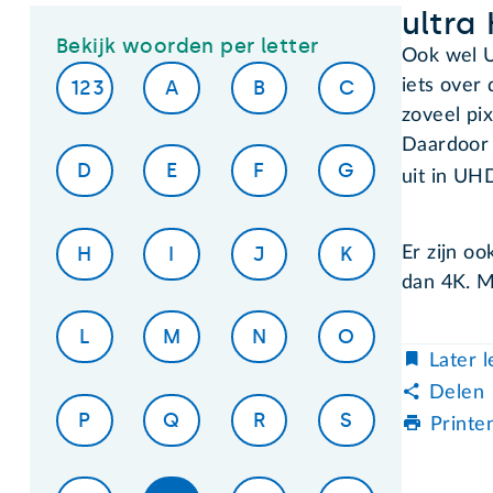
ultra
Bekijk woorden per letter
Ook wel U
123
A
B
C
iets over
zoveel pi
Daardoor 
D
E
F
G
uit in UH
H
I
J
K
Er zijn oo
dan 4K. M
L
M
N
O
Later 
Delen
P
Q
R
S
Printe