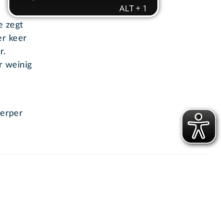
e zegt
er keer
r.
r weinig
herper