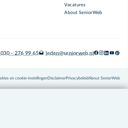
Vacatures
About SeniorWeb
030 - 276 99 65
leden@seniorweb.nl
okies en cookie-instellingen
Disclaimer
Privacybeleid
About SeniorWeb