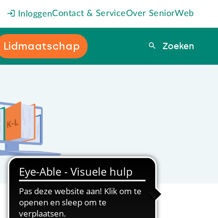
Contact & Service
Over SeniorWeb
Inloggen
Lidmaatschap
Zoeken
Zoeken