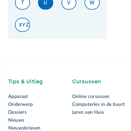
T
U
V
W
XYZ
Footer
Tips & Uitleg
Cursussen
Apparaat
Online cursussen
Onderwerp
Computerles in de buurt
Dossiers
Leren aan Huis
Nieuws
Nieuwsbrieven