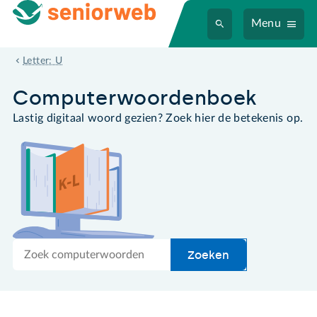
Menu
undisclosed recipients
Letter: U
Computer­woordenboek
Lastig digitaal woord gezien? Zoek hier de betekenis op.
Zoek
Zoeken