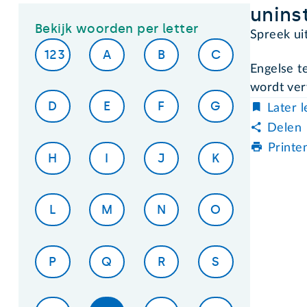
unins
Bekijk woorden per letter
Spreek uit
123
A
B
C
Engelse t
wordt ver
D
E
F
G
Later 
Delen
Printe
H
I
J
K
L
M
N
O
P
Q
R
S