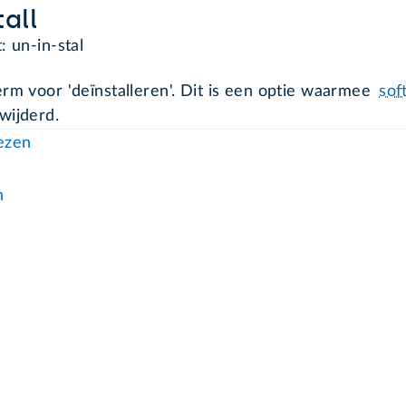
tall
: un-in-stal
erm voor 'deïnstalleren'. Dit is een optie waarmee
sof
wijderd.
lezen
n