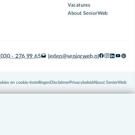
Vacatures
About SeniorWeb
030 - 276 99 65
leden@seniorweb.nl
okies en cookie-instellingen
Disclaimer
Privacybeleid
About SeniorWeb