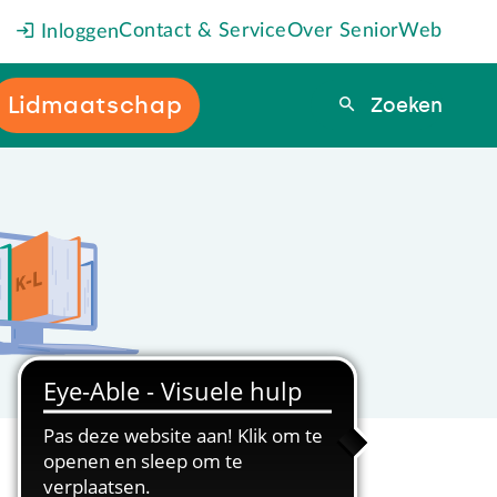
Contact & Service
Over SeniorWeb
Inloggen
Lidmaatschap
Zoeken
Zoeken