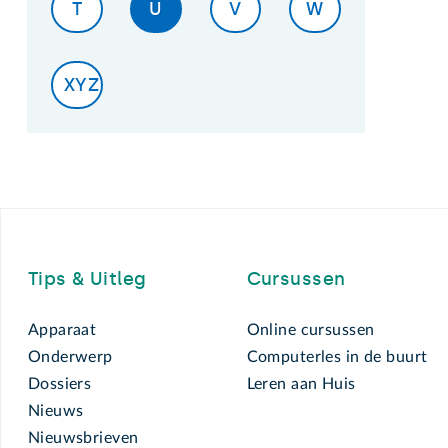
T
U
V
W
XYZ
Footer
Tips & Uitleg
Cursussen
Apparaat
Online cursussen
Onderwerp
Computerles in de buurt
Dossiers
Leren aan Huis
Nieuws
Nieuwsbrieven