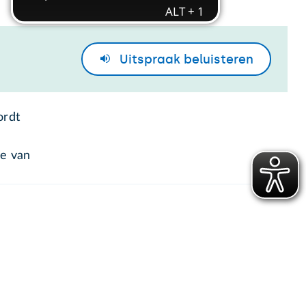
Uitspraak
beluisteren
ordt
de van