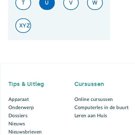
T
U
V
W
XYZ
Footer
Tips & Uitleg
Cursussen
Apparaat
Online cursussen
Onderwerp
Computerles in de buurt
Dossiers
Leren aan Huis
Nieuws
Nieuwsbrieven