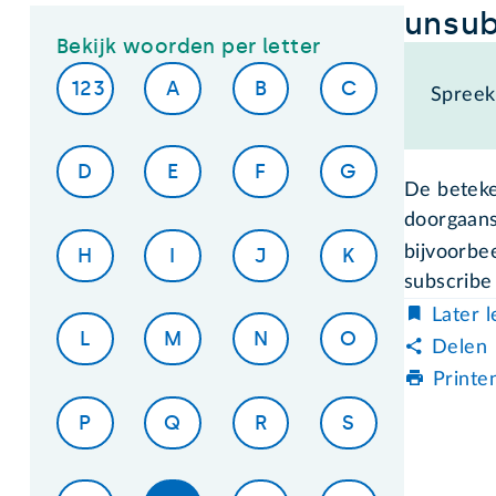
unsub
Bekijk woorden per letter
123
A
B
C
Spreek 
D
E
F
G
De beteke
doorgaans
bijvoorbe
H
I
J
K
subscribe
Later 
L
M
N
O
Delen
Printe
P
Q
R
S