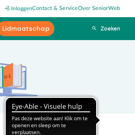
Contact & Service
Over SeniorWeb
Inloggen
Lidmaatschap
Zoeken
Zoeken