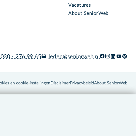
Vacatures
About SeniorWeb
030 - 276 99 65
leden@seniorweb.nl
okies en cookie-instellingen
Disclaimer
Privacybeleid
About SeniorWeb