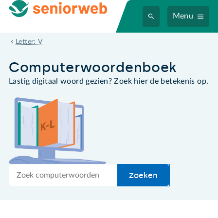
Menu
VGA
Letter: V
Computer­woordenboek
Lastig digitaal woord gezien? Zoek hier de betekenis op.
Zoek
Zoeken