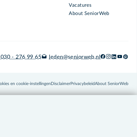
Vacatures
About SeniorWeb
030 - 276 99 65
leden@seniorweb.nl
okies en cookie-instellingen
Disclaimer
Privacybeleid
About SeniorWeb