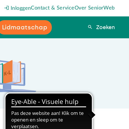
Contact & Service
Over SeniorWeb
Inloggen
Lidmaatschap
Zoeken
Zoeken