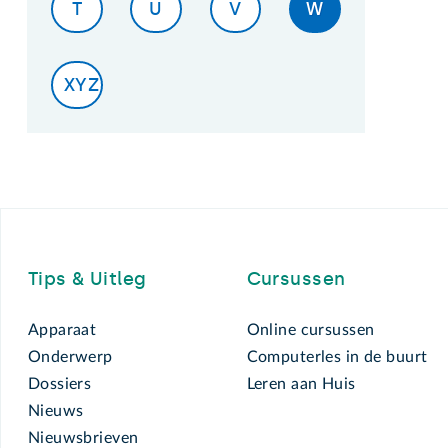
T
U
V
W
XYZ
Footer
Tips & Uitleg
Cursussen
Apparaat
Online cursussen
Onderwerp
Computerles in de buurt
Dossiers
Leren aan Huis
Nieuws
Nieuwsbrieven