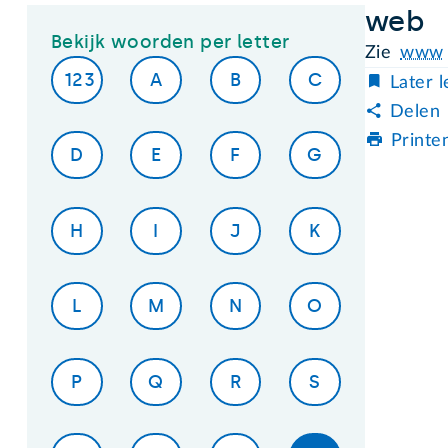
web
Bekijk woorden per letter
Zie
www
123
A
B
C
Later 
Delen
Printe
D
E
F
G
H
I
J
K
L
M
N
O
P
Q
R
S