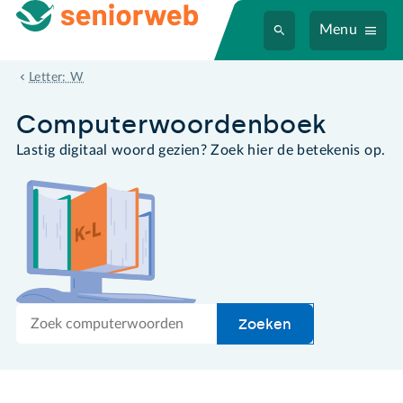
Menu
wordcloud
Letter: W
Computer­woordenboek
Lastig digitaal woord gezien? Zoek hier de betekenis op.
Zoek
Zoeken