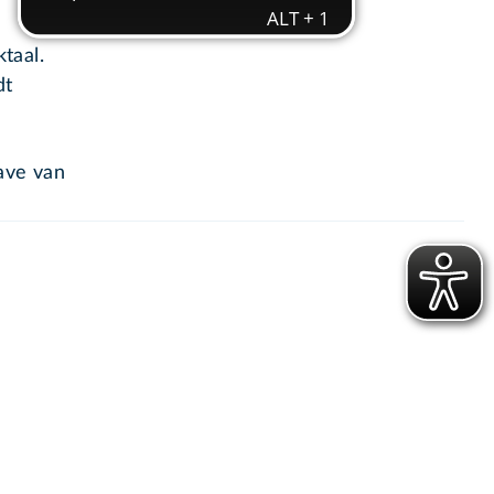
taal.
dt
ave van