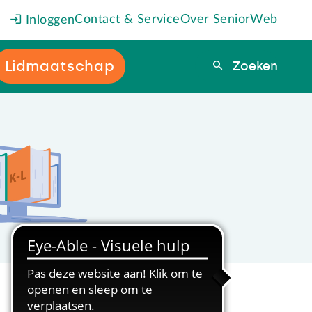
Contact & Service
Over SeniorWeb
Inloggen
Lidmaatschap
Zoeken
Zoeken