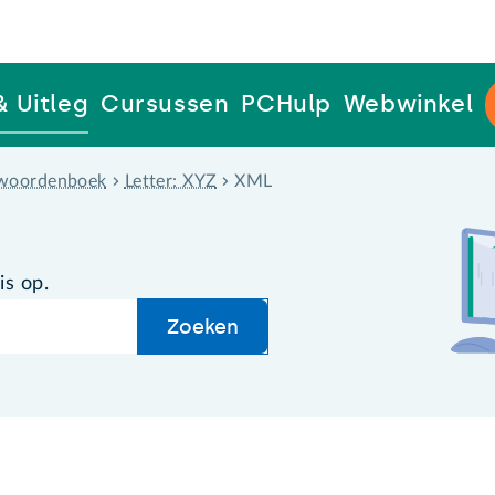
& Uitleg
Cursussen
PCHulp
Webwinkel
woordenboek
Letter: XYZ
XML
is op.
Zoeken