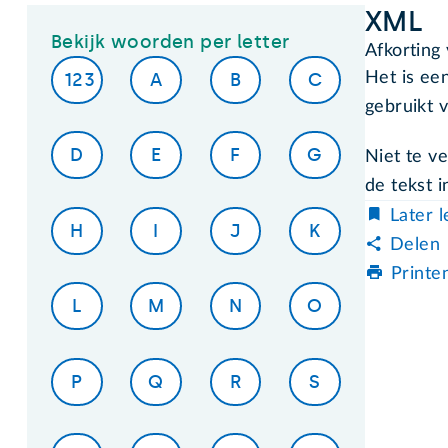
XML
Bekijk woorden per letter
Afkorting
123
A
B
C
Het is ee
gebruikt 
D
E
F
G
Niet te v
de tekst 
Later 
H
I
J
K
Delen
Printe
L
M
N
O
P
Q
R
S