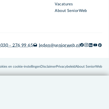
Vacatures
About SeniorWeb
030 - 276 99 65
leden@seniorweb.nl
okies en cookie-instellingen
Disclaimer
Privacybeleid
About SeniorWeb