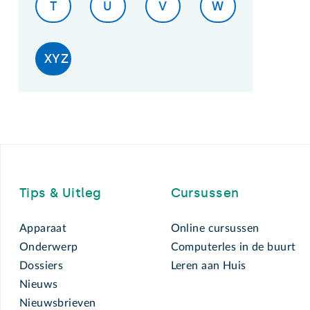
T
U
V
W
XYZ
Footer
Tips & Uitleg
Cursussen
Apparaat
Online cursussen
Onderwerp
Computerles in de buurt
Dossiers
Leren aan Huis
Nieuws
Nieuwsbrieven