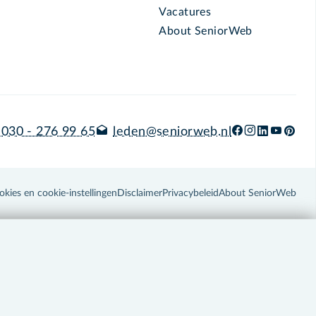
Vacatures
About SeniorWeb
030 - 276 99 65
leden@seniorweb.nl
okies en cookie-instellingen
Disclaimer
Privacybeleid
About SeniorWeb