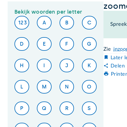
zoom
Bekijk woorden per letter
123
A
B
C
Spreek 
D
E
F
G
Zie
inzo
Later 
H
I
J
K
Delen
Printe
L
M
N
O
P
Q
R
S