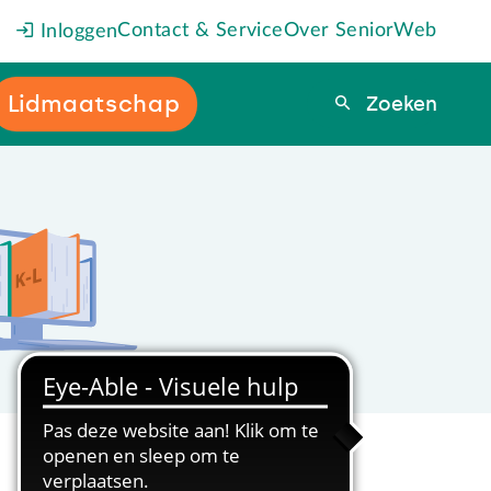
Contact & Service
Over SeniorWeb
Inloggen
Lidmaatschap
Zoeken
Zoeken