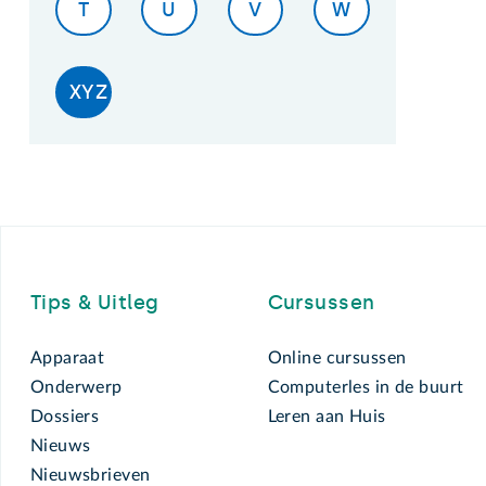
T
U
V
W
XYZ
Footer
Tips & Uitleg
Cursussen
Apparaat
Online cursussen
Onderwerp
Computerles in de buurt
Dossiers
Leren aan Huis
Nieuws
Nieuwsbrieven