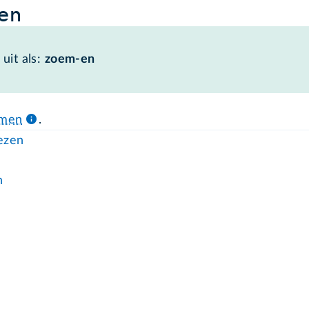
en
uit als:
zoem-en
omen
.
lezen
n