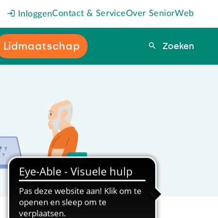
Contact & Service
Over SeniorWeb
Inloggen
Lidmaatschap
Zoeken
Zoeken