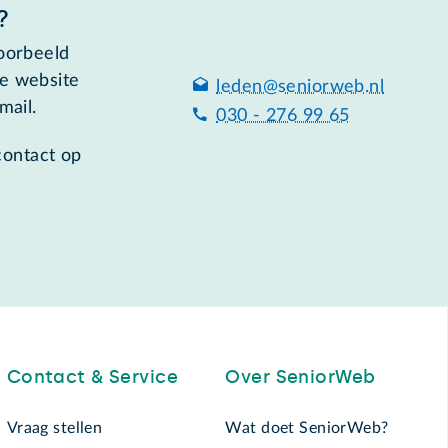
?
voorbeeld
de website
leden@seniorweb.nl
mail.
030 - 276 99 65
contact op
Contact & Service
Over SeniorWeb
Vraag stellen
Wat doet SeniorWeb?