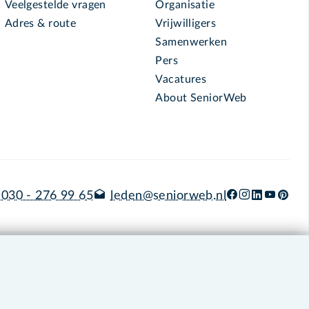
Veelgestelde vragen
Organisatie
Adres & route
Vrijwilligers
Samenwerken
Pers
Vacatures
About SeniorWeb
030 - 276 99 65
leden@seniorweb.nl
okies en cookie-instellingen
Disclaimer
Privacybeleid
About SeniorWeb