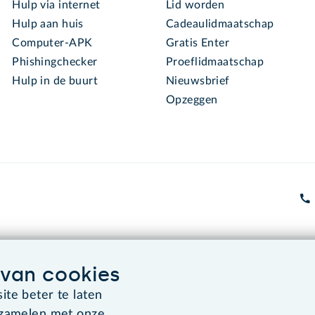
Hulp via internet
Lid worden
Hulp aan huis
Cadeaulidmaatschap
Computer-APK
Gratis Enter
Phishingchecker
Proeflidmaatschap
Hulp in de buurt
Nieuwsbrief
Opzeggen
Algemene voorwaarden
Co
van cookies
te beter te laten
rzamelen met onze