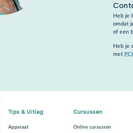
Cont
Heb je 
omdat j
of een b
Heb je 
met
PC
Footer
Tips & Uitleg
Cursussen
Apparaat
Online cursussen