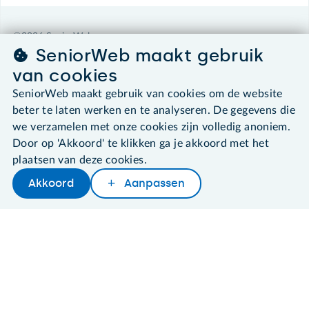
©2026 SeniorWeb
SeniorWeb maakt gebruik
van cookies
Algemene voorwaarden
Cookies en cookie-instellingen
SeniorWeb maakt gebruik van cookies om de website
Disclaimer
beter te laten werken en te analyseren. De gegevens die
Privacybeleid
we verzamelen met onze cookies zijn volledig anoniem.
About SeniorWeb
Door op 'Akkoord' te klikken ga je akkoord met het
plaatsen van deze cookies.
Akkoord
Aanpassen
Later lezen
Delen
Woordenboek