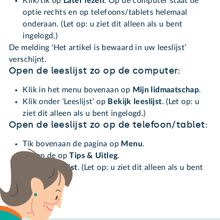
Klik/tik op
Later lezen
. Op de computer staat de
optie rechts en op telefoons/tablets helemaal
onderaan. (Let op: u ziet dit alleen als u bent
ingelogd.)
De melding ‘Het artikel is bewaard in uw leeslijst’
verschijnt.
Open de leeslijst zo op de computer:
Klik in het menu bovenaan op
Mijn lidmaatschap
.
Klik onder ‘Leeslijst’ op
Bekijk leeslijst
. (Let op: u
ziet dit alleen als u bent ingelogd.)
Open de leeslijst zo op de telefoon/tablet:
Tik bovenaan de pagina op
Menu
.
Tik op de op
Tips & Uitleg
.
Tik op
Leeslijst
. (Let op: u ziet dit alleen als u bent
ingelogd.)