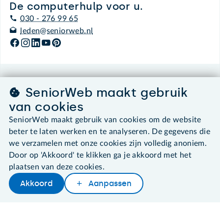
De computerhulp voor u.
030 - 276 99 65
leden@seniorweb.nl
©2026 SeniorWeb
SeniorWeb maakt gebruik
van cookies
Algemene voorwaarden
SeniorWeb maakt gebruik van cookies om de website
Cookies en cookie-instellingen
Disclaimer
beter te laten werken en te analyseren. De gegevens die
Privacybeleid
we verzamelen met onze cookies zijn volledig anoniem.
About SeniorWeb
Door op 'Akkoord' te klikken ga je akkoord met het
plaatsen van deze cookies.
Akkoord
Aanpassen
Later lezen
Delen
Woordenboek