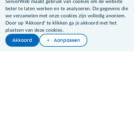
SeniorWeb maakt gebruik van cookies om de website
beter te laten werken en te analyseren. De gegevens die
©2026 SeniorWeb
we verzamelen met onze cookies zijn volledig anoniem.
Door op 'Akkoord' te klikken ga je akkoord met het
Algemene voorwaarden
plaatsen van deze cookies.
Cookies en cookie-instellingen
Akkoord
Aanpassen
Disclaimer
Privacybeleid
About SeniorWeb