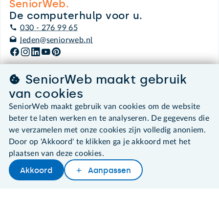
SeniorWeb.
De computerhulp voor u.
030 - 276 99 65
leden@seniorweb.nl
SeniorWeb maakt gebruik
van cookies
©2026 SeniorWeb
SeniorWeb maakt gebruik van cookies om de website
beter te laten werken en te analyseren. De gegevens die
Algemene voorwaarden
Cookies en cookie-instellingen
we verzamelen met onze cookies zijn volledig anoniem.
Disclaimer
Door op 'Akkoord' te klikken ga je akkoord met het
Privacybeleid
plaatsen van deze cookies.
About SeniorWeb
Akkoord
Aanpassen