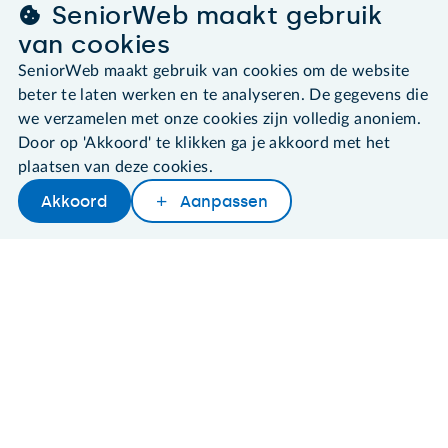
SeniorWeb maakt gebruik
Algemene voorwaarden
van cookies
Cookies en cookie-instellingen
SeniorWeb maakt gebruik van cookies om de website
Disclaimer
beter te laten werken en te analyseren. De gegevens die
Privacybeleid
About SeniorWeb
we verzamelen met onze cookies zijn volledig anoniem.
Door op 'Akkoord' te klikken ga je akkoord met het
plaatsen van deze cookies.
Akkoord
Aanpassen
Later lezen
Delen
Woordenboek