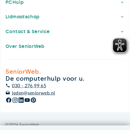
PCHulp
Lidmaatschap
Contact & Service
Over SeniorWeb
SeniorWeb.
De computerhulp voor u.
030 - 276 99 65
leden@seniorweb.nl
©2026 SeniorWeb