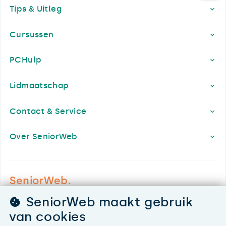
Tips & Uitleg
Cursussen
PCHulp
Lidmaatschap
Contact & Service
Over SeniorWeb
SeniorWeb.
De computerhulp voor u.
SeniorWeb maakt gebruik
030 - 276 99 65
van cookies
leden@seniorweb.nl