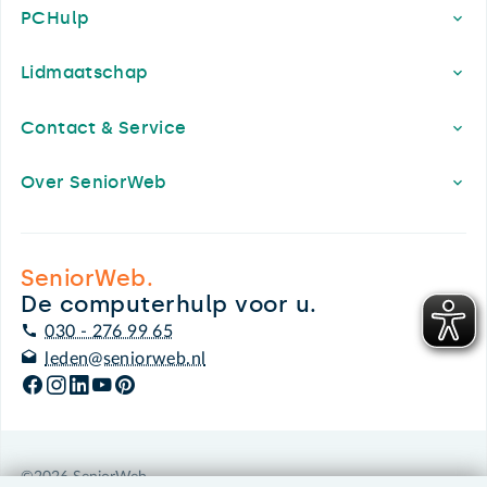
PCHulp
Lidmaatschap
Contact & Service
Over SeniorWeb
SeniorWeb.
De computerhulp voor u.
030 - 276 99 65
leden@seniorweb.nl
©2026 SeniorWeb