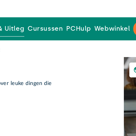
& Uitleg
Cursussen
PCHulp
Webwinkel
t
ver leuke dingen die