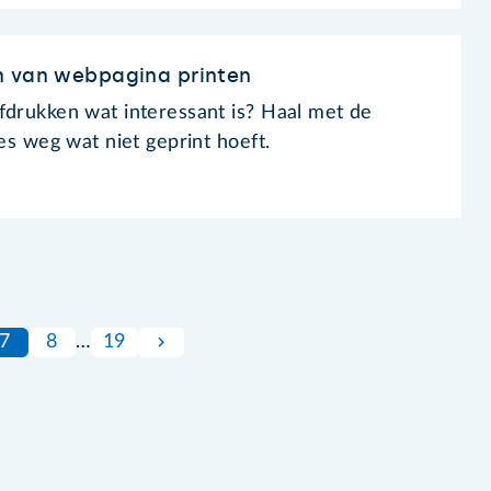
n van webpagina printen
fdrukken wat interessant is? Haal met de
les weg wat niet geprint hoeft.
7
8
…
19