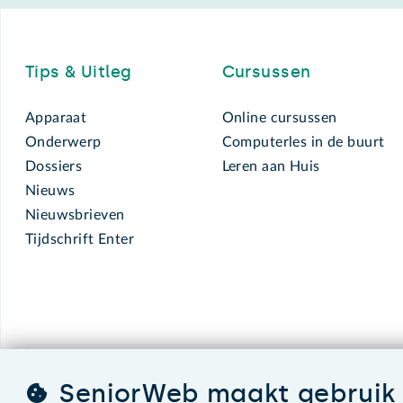
Footer
Tips & Uitleg
Cursussen
Apparaat
Online cursussen
Onderwerp
Computerles in de buurt
Dossiers
Leren aan Huis
Nieuws
Nieuwsbrieven
Tijdschrift Enter
SeniorWeb maakt gebruik 
SeniorWeb.
De computerhulp voor u.