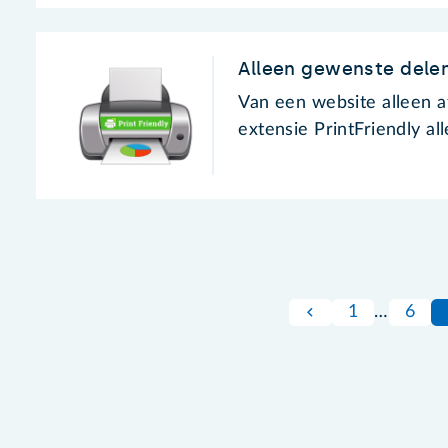
Alleen gewenste dele
Van een website alleen a
extensie PrintFriendly al
1
…
6