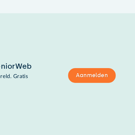
eniorWeb
Aanmelden
reld. Gratis