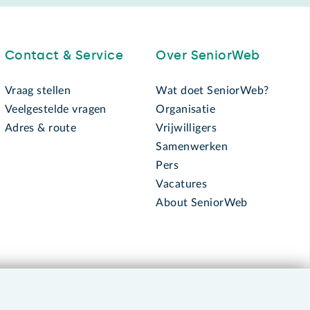
Contact & Service
Over SeniorWeb
Vraag stellen
Wat doet SeniorWeb?
Veelgestelde vragen
Organisatie
Adres & route
Vrijwilligers
Samenwerken
Pers
Vacatures
About SeniorWeb
030 - 276 99 65
leden@seniorweb.nl