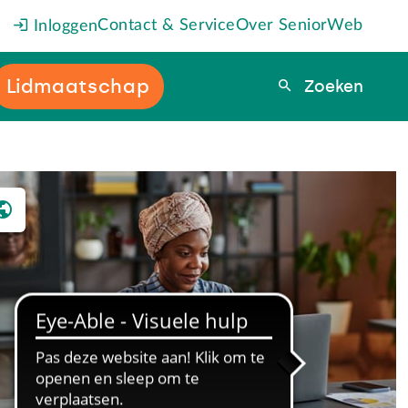
Contact & Service
Over SeniorWeb
Inloggen
Lidmaatschap
Zoeken
Zoeken