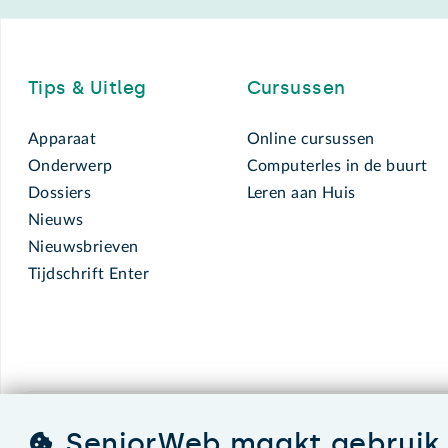
Footer
Tips & Uitleg
Cursussen
Apparaat
Online cursussen
Onderwerp
Computerles in de buurt
Dossiers
Leren aan Huis
Nieuws
Nieuwsbrieven
Tijdschrift Enter
SeniorWeb maakt gebruik 
SeniorWeb.
De computerhulp voor u.