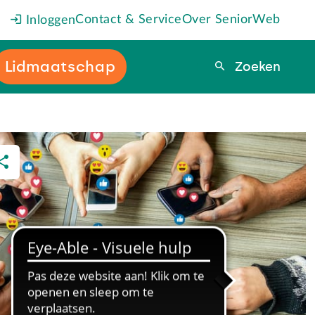
Contact & Service
Over SeniorWeb
Inloggen
Lidmaatschap
Zoeken
Zoeken