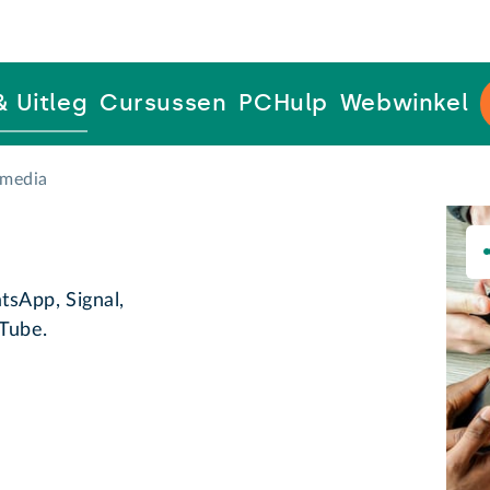
& Uitleg
Cursussen
PCHulp
Webwinkel
 media
tsApp, Signal,
uTube.