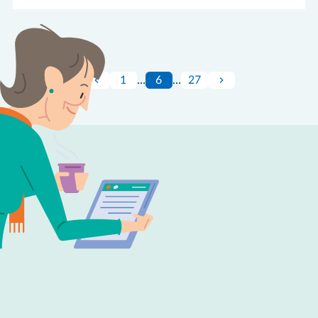
1
…
6
…
27