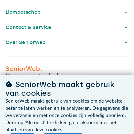
Lidmaatschap
Contact & Service
Over SeniorWeb
SeniorWeb.
De computerhulp voor u.
SeniorWeb maakt gebruik
030 - 276 99 65
leden@seniorweb.nl
van cookies
SeniorWeb maakt gebruik van cookies om de website
beter te laten werken en te analyseren. De gegevens die
we verzamelen met onze cookies zijn volledig anoniem.
Door op 'Akkoord' te klikken ga je akkoord met het
©2026 SeniorWeb
plaatsen van deze cookies.