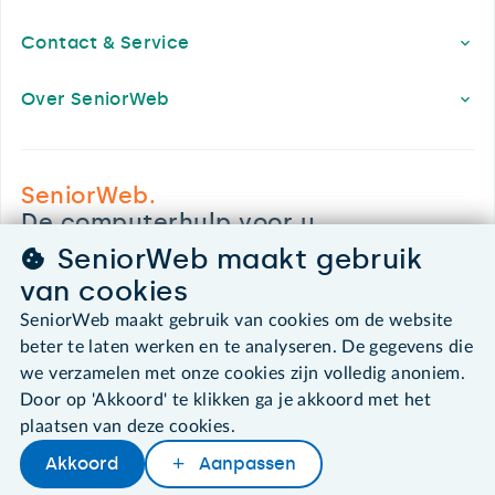
Contact & Service
Over SeniorWeb
SeniorWeb.
De computerhulp voor u.
030 - 276 99 65
SeniorWeb maakt gebruik
leden@seniorweb.nl
van cookies
SeniorWeb maakt gebruik van cookies om de website
beter te laten werken en te analyseren. De gegevens die
we verzamelen met onze cookies zijn volledig anoniem.
©2026 SeniorWeb
Door op 'Akkoord' te klikken ga je akkoord met het
plaatsen van deze cookies.
Algemene voorwaarden
Akkoord
Aanpassen
Cookies en cookie-instellingen