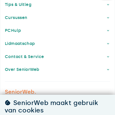
Tips & Uitleg
Cursussen
PCHulp
Lidmaatschap
Contact & Service
Over SeniorWeb
SeniorWeb.
De computerhulp voor u.
SeniorWeb maakt gebruik
030 - 276 99 65
van cookies
leden@seniorweb.nl