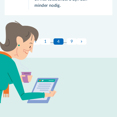
minder nodig.
1
…
4
…
9