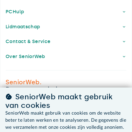
PCHulp
Lidmaatschap
Contact & Service
Over SeniorWeb
SeniorWeb.
De computerhulp voor u.
SeniorWeb maakt gebruik
030 - 276 99 65
van cookies
leden@seniorweb.nl
SeniorWeb maakt gebruik van cookies om de website
beter te laten werken en te analyseren. De gegevens die
we verzamelen met onze cookies zijn volledig anoniem.