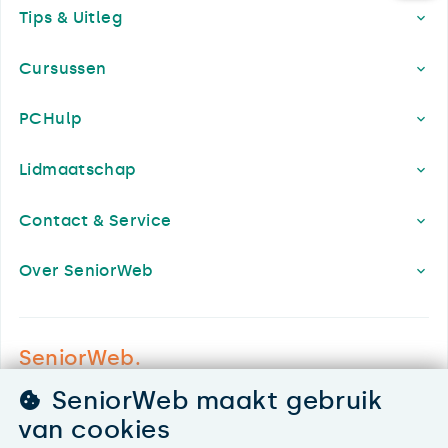
Tips & Uitleg
Cursussen
PCHulp
Lidmaatschap
Contact & Service
Over SeniorWeb
SeniorWeb.
De computerhulp voor u.
SeniorWeb maakt gebruik
030 - 276 99 65
van cookies
leden@seniorweb.nl