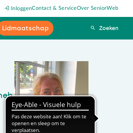
Contact & Service
Over SeniorWeb
Inloggen
Lidmaatschap
Zoeken
Zoeken
 heb