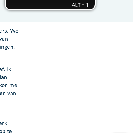
gers. We
 van
ingen.
f. Ik
dan
 kon me
den van
erk
op te