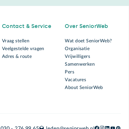
Contact & Service
Over SeniorWeb
Vraag stellen
Wat doet SeniorWeb?
Veelgestelde vragen
Organisatie
Adres & route
Vrijwilligers
Samenwerken
Pers
Vacatures
About SeniorWeb
030 - 276 99 65
leden@seniorweb.nl