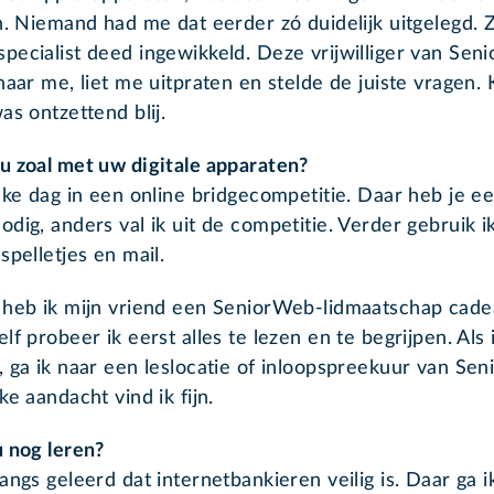
en. Niemand had me dat eerder zó duidelijk uitgelegd. 
pecialist deed ingewikkeld. Deze vrijwilliger van Se
naar me, liet me uitpraten en stelde de juiste vragen. K
as ontzettend blij.
u zoal met uw digitale apparaten?
elke dag in een online bridgecompetitie. Daar heb je e
dig, anders val ik uit de competitie. Verder gebruik i
spelletjes en mail.
 heb ik mijn vriend een SeniorWeb-lidmaatschap cad
lf probeer ik eerst alles te lezen en te begrijpen. Als 
, ga ik naar een leslocatie of inloopspreekuur van Se
ke aandacht vind ik fijn.
u nog leren?
angs geleerd dat internetbankieren veilig is. Daar ga 