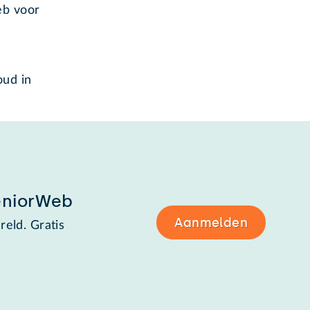
eb voor
oud in
eniorWeb
Aanmelden
reld. Gratis