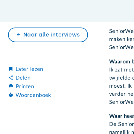
SeniorWeb
Naar alle interviews
maken ken
SeniorWeb
Waarom b
Later lezen
Ik zat me
twijfelde 
Delen
moest. Ik
Printen
verder he
Woordenboek
SeniorWeb
Waar hee
De Senior
namelijk 