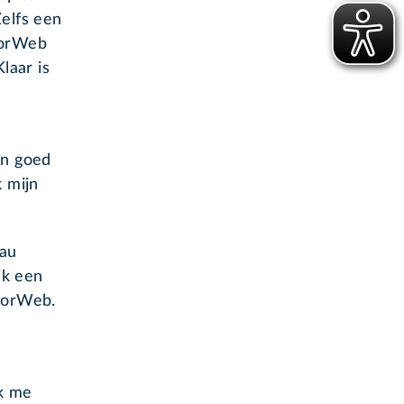
Zelfs een
niorWeb
laar is
en goed
k mijn
eau
ik een
niorWeb.
ik me