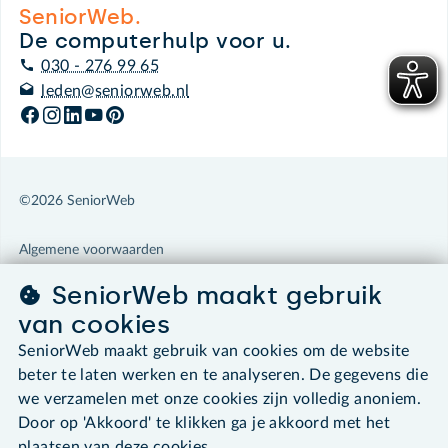
SeniorWeb.
De computerhulp voor u.
030 - 276 99 65
leden@seniorweb.nl
©2026 SeniorWeb
Algemene voorwaarden
Cookies en cookie-instellingen
SeniorWeb maakt gebruik
Disclaimer
Privacybeleid
van cookies
About SeniorWeb
SeniorWeb maakt gebruik van cookies om de website
beter te laten werken en te analyseren. De gegevens die
we verzamelen met onze cookies zijn volledig anoniem.
Door op 'Akkoord' te klikken ga je akkoord met het
plaatsen van deze cookies.