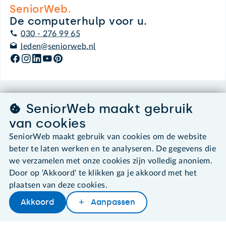
SeniorWeb.
De computerhulp voor u.
030 - 276 99 65
leden@seniorweb.nl
©2026 SeniorWeb
SeniorWeb maakt gebruik
van cookies
Algemene voorwaarden
SeniorWeb maakt gebruik van cookies om de website
Cookies en cookie-instellingen
Disclaimer
beter te laten werken en te analyseren. De gegevens die
Privacybeleid
we verzamelen met onze cookies zijn volledig anoniem.
About SeniorWeb
Door op 'Akkoord' te klikken ga je akkoord met het
plaatsen van deze cookies.
Akkoord
Aanpassen
Later lezen
Delen
Woordenboek