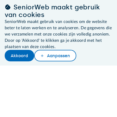
Algemene voorwaarden
SeniorWeb maakt gebruik
Cookies en cookie-instellingen
Disclaimer
van cookies
Privacybeleid
SeniorWeb maakt gebruik van cookies om de website
About SeniorWeb
beter te laten werken en te analyseren. De gegevens die
we verzamelen met onze cookies zijn volledig anoniem.
Door op 'Akkoord' te klikken ga je akkoord met het
plaatsen van deze cookies.
Akkoord
Aanpassen
Later lezen
Delen
Woordenboek