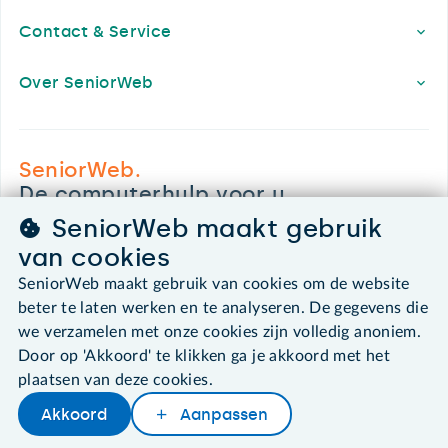
Contact & Service
Over SeniorWeb
SeniorWeb.
De computerhulp voor u.
030 - 276 99 65
SeniorWeb maakt gebruik
leden@seniorweb.nl
van cookies
SeniorWeb maakt gebruik van cookies om de website
beter te laten werken en te analyseren. De gegevens die
we verzamelen met onze cookies zijn volledig anoniem.
©2026 SeniorWeb
Door op 'Akkoord' te klikken ga je akkoord met het
plaatsen van deze cookies.
Algemene voorwaarden
Akkoord
Aanpassen
Cookies en cookie-instellingen
Disclaimer