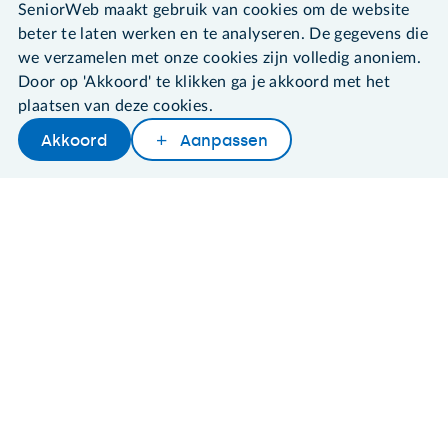
SeniorWeb maakt gebruik van cookies om de website
Algemene voorwaarden
Cookies en cookie-instellingen
beter te laten werken en te analyseren. De gegevens die
Disclaimer
we verzamelen met onze cookies zijn volledig anoniem.
Privacybeleid
Door op 'Akkoord' te klikken ga je akkoord met het
About SeniorWeb
plaatsen van deze cookies.
Akkoord
Aanpassen
Later lezen
Delen
Woordenboek