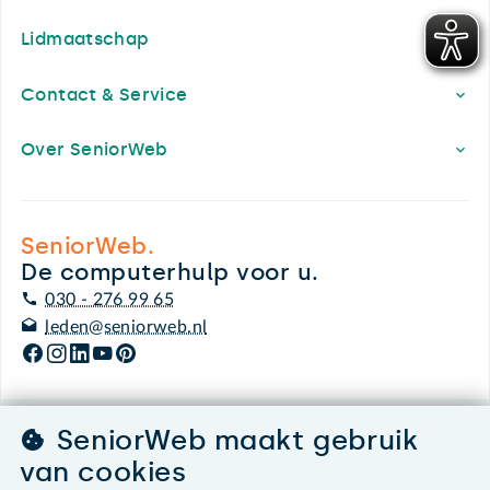
Lidmaatschap
Contact & Service
Over SeniorWeb
SeniorWeb.
De computerhulp voor u.
030 - 276 99 65
leden@seniorweb.nl
SeniorWeb maakt gebruik
©2026 SeniorWeb
van cookies