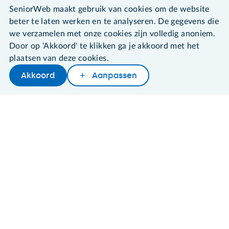
©2026 SeniorWeb
SeniorWeb maakt gebruik van cookies om de website
beter te laten werken en te analyseren. De gegevens die
Algemene voorwaarden
we verzamelen met onze cookies zijn volledig anoniem.
Cookies en cookie-instellingen
Door op 'Akkoord' te klikken ga je akkoord met het
Disclaimer
plaatsen van deze cookies.
Privacybeleid
Akkoord
Aanpassen
About SeniorWeb
Later lezen
Delen
Woordenboek