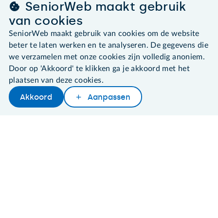
SeniorWeb maakt gebruik
van cookies
SeniorWeb.
SeniorWeb maakt gebruik van cookies om de website
De computerhulp voor u.
beter te laten werken en te analyseren. De gegevens die
030 - 276 99 65
we verzamelen met onze cookies zijn volledig anoniem.
leden@seniorweb.nl
Door op 'Akkoord' te klikken ga je akkoord met het
plaatsen van deze cookies.
Akkoord
Aanpassen
Later lezen
Delen
Woordenboek
©2026 SeniorWeb
Algemene voorwaarden
Cookies en cookie-instellingen
Disclaimer
Privacybeleid
About SeniorWeb