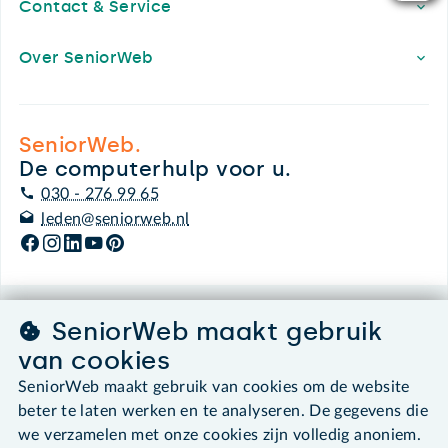
Contact & Service
Over SeniorWeb
SeniorWeb.
De computerhulp voor u.
030 - 276 99 65
leden@seniorweb.nl
SeniorWeb maakt gebruik
©2026 SeniorWeb
van cookies
Algemene voorwaarden
SeniorWeb maakt gebruik van cookies om de website
Cookies en cookie-instellingen
beter te laten werken en te analyseren. De gegevens die
Disclaimer
we verzamelen met onze cookies zijn volledig anoniem.
Privacybeleid