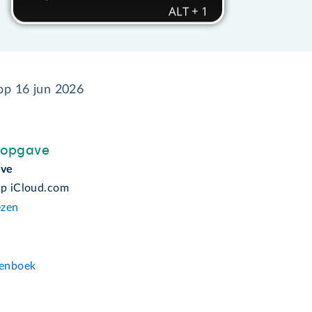
 op
16 jun 2026
sopgave
ive
op iCloud.com
ezen
n
enboek