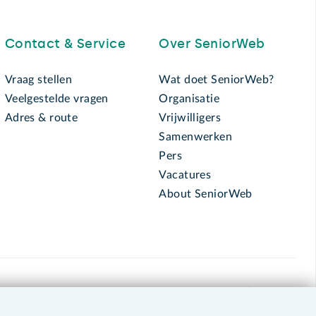
Contact & Service
Over SeniorWeb
Vraag stellen
Wat doet SeniorWeb?
Veelgestelde vragen
Organisatie
Adres & route
Vrijwilligers
Samenwerken
Pers
Vacatures
About SeniorWeb
030 - 276 99 65
leden@seniorweb.nl