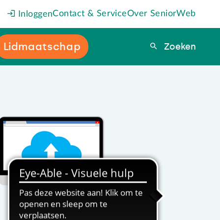
Contact & Service
Over SeniorWeb
Inloggen
Lidmaatschap
Zoeken
Zoeken