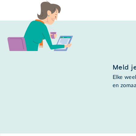
Meld j
Elke week
en zomaa