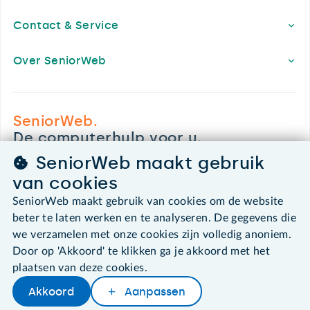
Contact & Service
Over SeniorWeb
SeniorWeb.
De computerhulp voor u.
030 - 276 99 65
SeniorWeb maakt gebruik
leden@seniorweb.nl
van cookies
SeniorWeb maakt gebruik van cookies om de website
beter te laten werken en te analyseren. De gegevens die
we verzamelen met onze cookies zijn volledig anoniem.
©2026 SeniorWeb
Door op 'Akkoord' te klikken ga je akkoord met het
plaatsen van deze cookies.
Algemene voorwaarden
Akkoord
Aanpassen
Cookies en cookie-instellingen
Later lezen
Delen
Woordenboek