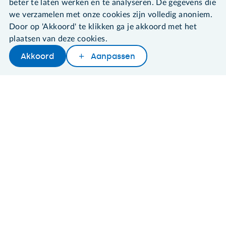
beter te laten werken en te analyseren. De gegevens die
©2026 SeniorWeb
we verzamelen met onze cookies zijn volledig anoniem.
Door op 'Akkoord' te klikken ga je akkoord met het
Algemene voorwaarden
plaatsen van deze cookies.
Cookies en cookie-instellingen
Akkoord
Aanpassen
Disclaimer
Later lezen
Delen
Woordenboek
Privacybeleid
About SeniorWeb