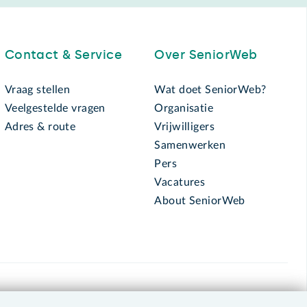
Contact & Service
Over SeniorWeb
Vraag stellen
Wat doet SeniorWeb?
Veelgestelde vragen
Organisatie
Adres & route
Vrijwilligers
Samenwerken
Pers
Vacatures
About SeniorWeb
030 - 276 99 65
leden@seniorweb.nl