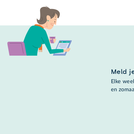
Meld j
Elke week
en zomaa