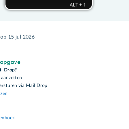
 op
15 jul 2026
sopgave
il Drop?
 aanzetten
ersturen via Mail Drop
ezen
n
enboek