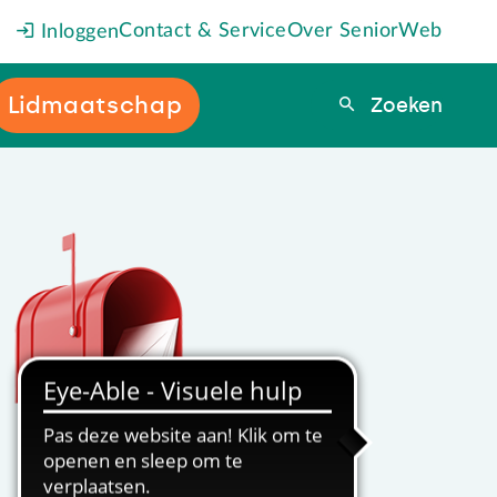
Contact & Service
Over SeniorWeb
Inloggen
Lidmaatschap
Zoeken
Zoeken