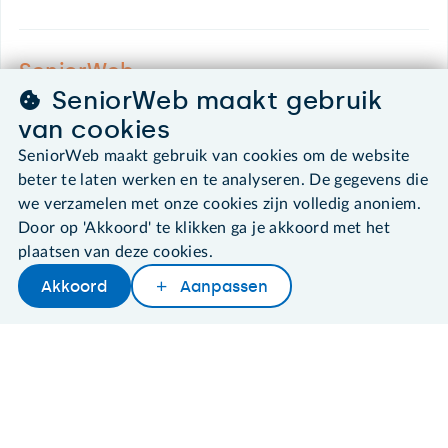
SeniorWeb.
De computerhulp voor u.
SeniorWeb maakt gebruik
030 - 276 99 65
van cookies
leden@seniorweb.nl
SeniorWeb maakt gebruik van cookies om de website
beter te laten werken en te analyseren. De gegevens die
we verzamelen met onze cookies zijn volledig anoniem.
Door op 'Akkoord' te klikken ga je akkoord met het
plaatsen van deze cookies.
©2026 SeniorWeb
Akkoord
Aanpassen
Later lezen
Delen
Woordenboek
Algemene voorwaarden
Cookies en cookie-instellingen
Disclaimer
Privacybeleid
About SeniorWeb