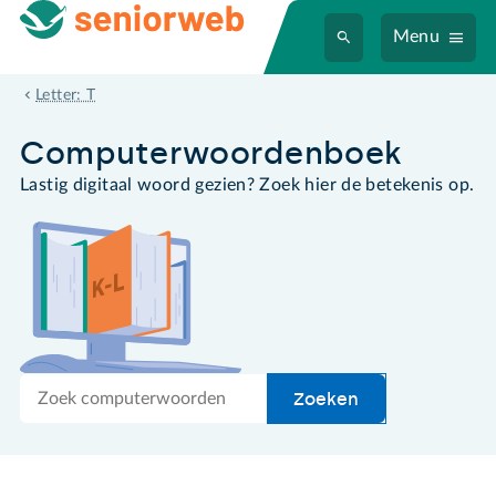
Menu
tracking cookie
Letter: T
Computer­woordenboek
Lastig digitaal woord gezien? Zoek hier de betekenis op.
Zoek
Zoeken