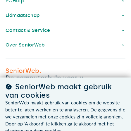
PCHulp
Lidmaatschap
Contact & Service
Over SeniorWeb
SeniorWeb.
De computerhulp voor u.
SeniorWeb maakt gebruik
030 - 276 99 65
leden@seniorweb.nl
van cookies
SeniorWeb maakt gebruik van cookies om de website
beter te laten werken en te analyseren. De gegevens die
we verzamelen met onze cookies zijn volledig anoniem.
Door op 'Akkoord' te klikken ga je akkoord met het
©2026 SeniorWeb