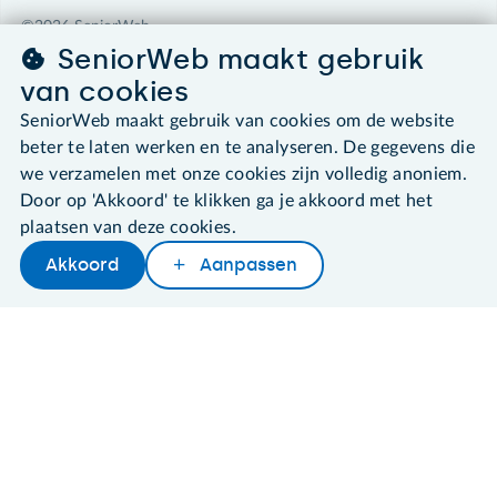
©2026 SeniorWeb
SeniorWeb maakt gebruik
Algemene voorwaarden
van cookies
Cookies en cookie-instellingen
SeniorWeb maakt gebruik van cookies om de website
Disclaimer
beter te laten werken en te analyseren. De gegevens die
Privacybeleid
we verzamelen met onze cookies zijn volledig anoniem.
About SeniorWeb
Door op 'Akkoord' te klikken ga je akkoord met het
plaatsen van deze cookies.
Akkoord
Aanpassen
Later lezen
Delen
Woordenboek