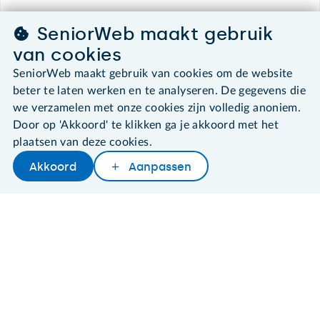
SeniorWeb maakt gebruik
©2026 SeniorWeb
van cookies
SeniorWeb maakt gebruik van cookies om de website
Algemene voorwaarden
beter te laten werken en te analyseren. De gegevens die
Cookies en cookie-instellingen
we verzamelen met onze cookies zijn volledig anoniem.
Disclaimer
Door op 'Akkoord' te klikken ga je akkoord met het
Privacybeleid
About SeniorWeb
plaatsen van deze cookies.
Akkoord
Aanpassen
Later lezen
Delen
Woordenboek