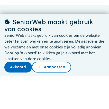
©2026 SeniorWeb
SeniorWeb maakt gebruik
van cookies
Algemene voorwaarden
Cookies en cookie-instellingen
SeniorWeb maakt gebruik van cookies om de website
Disclaimer
beter te laten werken en te analyseren. De gegevens die
Privacybeleid
we verzamelen met onze cookies zijn volledig anoniem.
About SeniorWeb
Door op 'Akkoord' te klikken ga je akkoord met het
plaatsen van deze cookies.
Akkoord
Aanpassen
Later lezen
Delen
Woordenboek